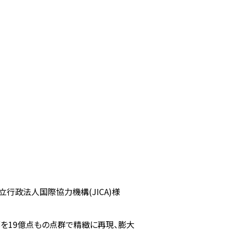
立行政法人国際協力機構(JICA)様
を19億点もの点群で精緻に再現、膨大