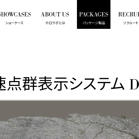
SHOWCASES
ABOUT US
PACKAGES
RECRU
ショーケース
ホロラボとは
パッケージ製品
リクルート
速点群表示システム Da